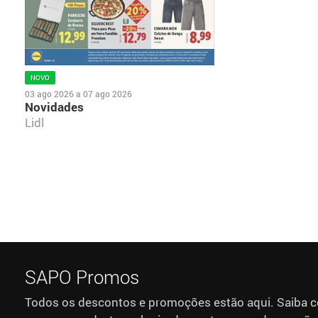
NOVO
03 ago 2026
a
07 ago 2026
Novidades
Lidl
SAPO Promos
Todos os descontos e promoções estão aqui. Saiba