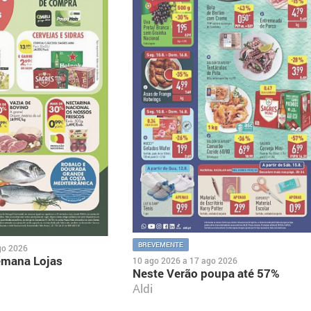
BREVEMENTE
go 2026
emana Lojas
10 ago 2026
a
17 ago 2026
Neste Verão poupa até 57%
Aldi