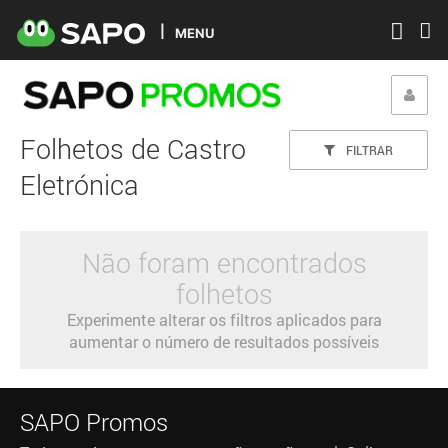
MENU
Folhetos de Castro
FILTRAR
Eletrónica
Não foram encontrados
folhetos
Experimente alterar os filtros aplicados para
aumentar o número de resultados possíveis
SAPO Promos