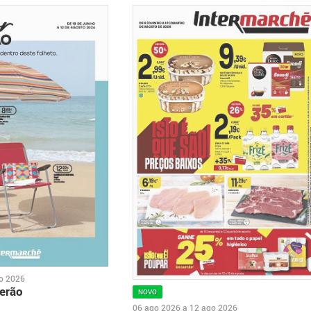
o 2026
erão
NOVO
06 ago 2026
a
12 ago 2026