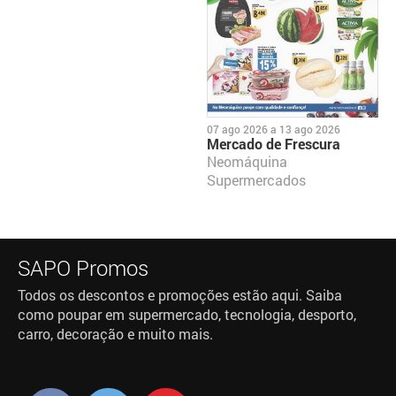
07 ago 2026
a
13 ago 2026
Mercado de Frescura
Neomáquina
Supermercados
SAPO Promos
Todos os descontos e promoções estão aqui. Saiba
como poupar em supermercado, tecnologia, desporto,
carro, decoração e muito mais.