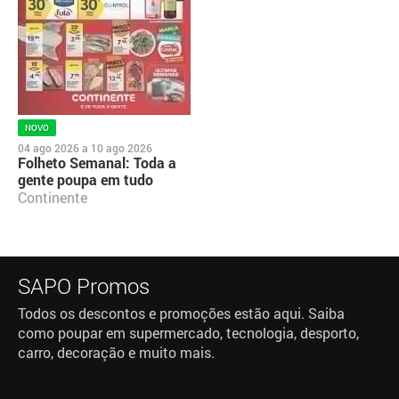
NOVO
04 ago 2026
a
10 ago 2026
Folheto Semanal: Toda a
gente poupa em tudo
Continente
SAPO Promos
Todos os descontos e promoções estão aqui. Saiba
como poupar em supermercado, tecnologia, desporto,
carro, decoração e muito mais.