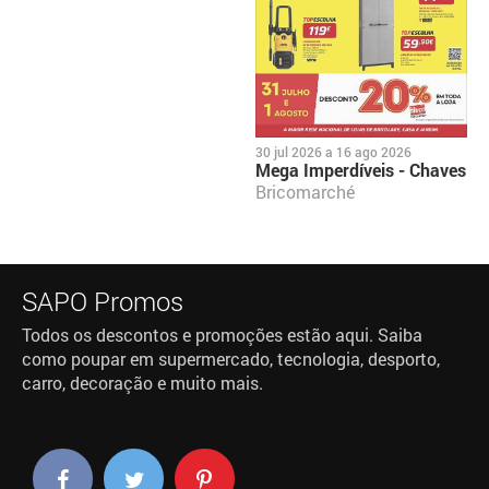
30 jul 2026
a
16 ago 2026
Mega Imperdíveis - Chaves
Bricomarché
SAPO Promos
Todos os descontos e promoções estão aqui. Saiba
como poupar em supermercado, tecnologia, desporto,
carro, decoração e muito mais.