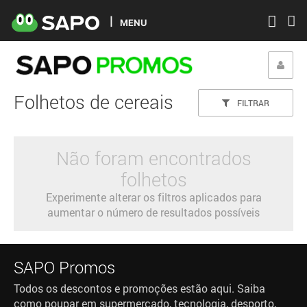
MENU
Folhetos de cereais
FILTRAR
Não foram encontrados
folhetos
Experimente alterar os filtros aplicados para
aumentar o número de resultados possíveis
SAPO Promos
Todos os descontos e promoções estão aqui. Saiba
como poupar em supermercado, tecnologia, desporto,