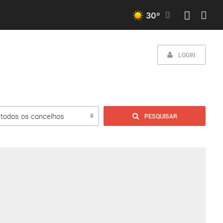
30
º
LOGIN
PESQUISAR