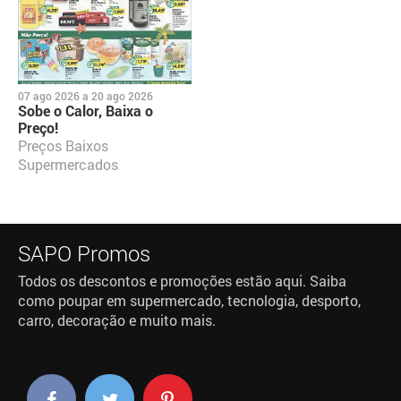
07 ago 2026
a
20 ago 2026
Sobe o Calor, Baixa o
Preço!
Preços Baixos
Supermercados
SAPO Promos
Todos os descontos e promoções estão aqui. Saiba
como poupar em supermercado, tecnologia, desporto,
carro, decoração e muito mais.